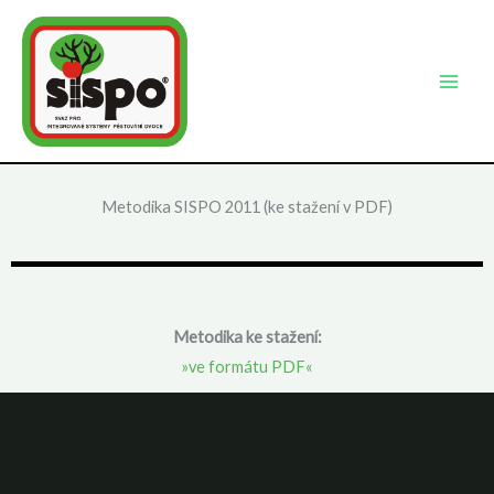
Přeskočit
na
obsah
Metodika SISPO 2011 (ke stažení v PDF)
Metodika ke stažení:
»ve formátu PDF«