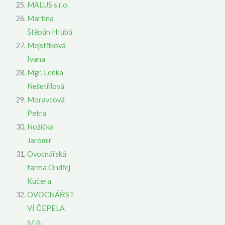
MALUS s.r.o.
Martina
Štěpán Hrubá
Mejstříková
Ivana
Mgr. Lenka
Nešetřilová
Moravcová
Petra
Nožička
Jaromír
Ovocnářská
farma Ondřej
Kučera
OVOCNÁŘST
VÍ ČEPELA
s.r.o.