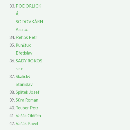
PODORLICK
Á
SODOVKÁRN
A s.r.o.
Řehák Petr
Runštuk
Břetislav
SADY ROKOS
s.r.o.
Skalický
Stanislav
Splítek Josef
Sůra Roman
Teuber Petr
Vašák Oldřich
Vašák Pavel