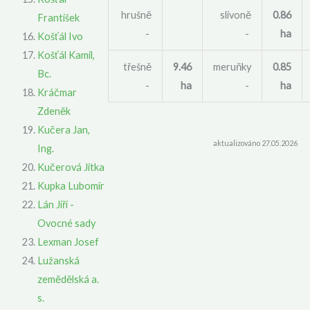
hrušně
slivoně
0.86
František
-
-
ha
Košťál Ivo
Košťál Kamil,
třešně
9.46
meruňky
0.85
Bc.
-
ha
-
ha
Kráčmar
Zdeněk
Kučera Jan,
aktualizováno 27.05.2026
Ing.
Kučerová Jitka
Kupka Lubomír
Lán Jiří -
Ovocné sady
Lexman Josef
Lužanská
zemědělská a.
s.