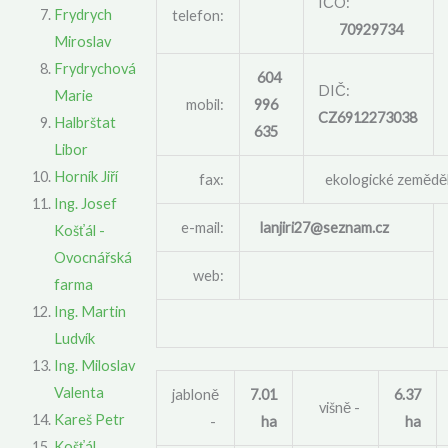
IČO:
Frydrych
telefon:
70929734
Miroslav
Frydrychová
604
DIČ:
Marie
mobil:
996
CZ6912273038
Halbrštat
635
Libor
Horník Jiří
fax:
ekologické zeměděl
Ing. Josef
e-mail:
lanjiri27@seznam.cz
Košťál -
Ovocnářská
web:
farma
Ing. Martin
Ludvík
Ing. Miloslav
Valenta
jabloně
7.01
6.37
višně -
Kareš Petr
-
ha
ha
Košťál