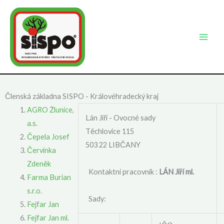
Přeskočit
na
obsah
Členská základna SISPO - Královéhradecký kraj
AGRO Žlunice,
Lán Jiří - Ovocné sady
a.s.
Těchlovice 115
Čepela Josef
503 22 LIBČANY
Červinka
Zdeněk
Kontaktní pracovník :
LÁN Jiří ml.
Farma Burian
s.r.o.
Sady:
Fejfar Jan
Fejfar Jan ml.