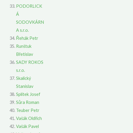
PODORLICK
Á
SODOVKÁRN
A s.r.o.
Řehák Petr
Runštuk
Břetislav
SADY ROKOS
s.r.o.
Skalický
Stanislav
Splítek Josef
Sůra Roman
Teuber Petr
Vašák Oldřich
Vašák Pavel