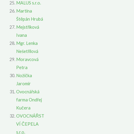
MALUS s.r.o.
Martina
Štěpán Hrubá
Mejstříková
Ivana
Mgr. Lenka
Nešetřilová
Moravcová
Petra
Nožička
Jaromír
Ovocnářská
farma Ondřej
Kučera
OVOCNÁŘST
VÍ ČEPELA
s.r.o.