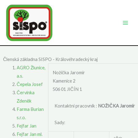
Přeskočit
na
obsah
Členská základna SISPO - Královéhradecký kraj
AGRO Žlunice,
Nožička Jaromír
a.s.
Kamenice 2
Čepela Josef
506 01 JIČÍN 1
Červinka
Zdeněk
Kontaktní pracovník :
NOŽIČKA Jaromír
Farma Burian
s.r.o.
Sady:
Fejfar Jan
Fejfar Jan ml.