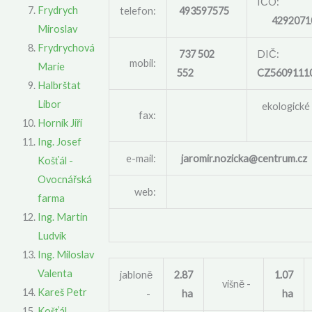
IČO:
Frydrych
telefon:
493597575
4292071
Miroslav
Frydrychová
737 502
DIČ:
mobil:
Marie
552
CZ5609111
Halbrštat
Libor
ekologické
fax:
Horník Jiří
Ing. Josef
e-mail:
jaromir.nozicka@centrum.cz
Košťál -
Ovocnářská
web:
farma
Ing. Martin
Ludvík
Ing. Miloslav
Valenta
jabloně
2.87
1.07
višně -
Kareš Petr
-
ha
ha
Košťál