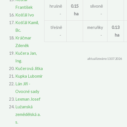
hrušně
0.15
slivoně
František
-
ha
-
Košťál Ivo
Košťál Kamil,
třešně
meruňky
0.13
Bc.
-
-
ha
Kráčmar
Zdeněk
Kučera Jan,
aktualizováno 13.07.2026
Ing.
Kučerová Jitka
Kupka Lubomír
Lán Jiří -
Ovocné sady
Lexman Josef
Lužanská
zemědělská a.
s.