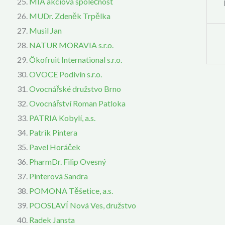
MIA akciová společnost
MUDr. Zdeněk Trpělka
Musil Jan
NATUR MORAVIA s.r.o.
Ökofruit International s.r.o.
OVOCE Podivín s.r.o.
Ovocnářské družstvo Brno
Ovocnářství Roman Patloka
PATRIA Kobylí, a.s.
Patrik Pintera
Pavel Horáček
PharmDr. Filip Ovesný
Pinterová Sandra
POMONA Těšetice, a.s.
POOSLAVÍ Nová Ves, družstvo
Radek Jansta