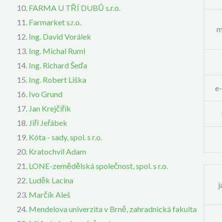
FARMA U TŘÍ DUBŮ s.r.o.
Farmarket s.r.o.
m
Ing. David Vorálek
Ing. Michal Ruml
Ing. Richard Šeďa
Ing. Robert Liška
e-
Ivo Grund
Jan Krejčiřík
Jiří Jeřábek
Kóta - sady, spol. s r.o.
Kratochvíl Adam
LONE-zemědělská společnost, spol. s r.o.
Luděk Lacina
j
Marčík Aleš
Mendelova univerzita v Brně, zahradnická fakulta