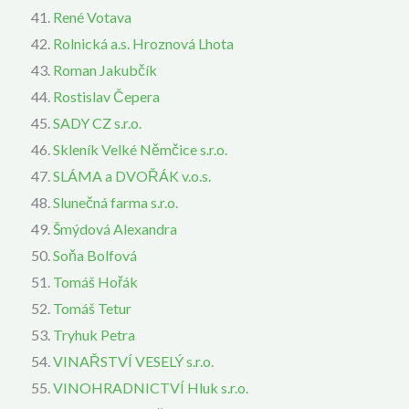
René Votava
Rolnická a.s. Hroznová Lhota
Roman Jakubčík
Rostislav Čepera
SADY CZ s.r.o.
Skleník Velké Němčice s.r.o.
SLÁMA a DVOŘÁK v.o.s.
Slunečná farma s.r.o.
Šmýdová Alexandra
Soňa Bolfová
Tomáš Hořák
Tomáš Tetur
Tryhuk Petra
VINAŘSTVÍ VESELÝ s.r.o.
VINOHRADNICTVÍ Hluk s.r.o.