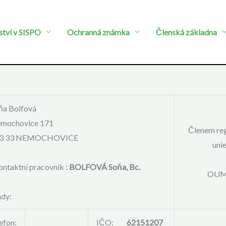
ství v SISPO
Ochranná známka
Členská základna
ňa Bolfová
mochovice 171
Členem reg
3 33 NEMOCHOVICE
uni
ntaktní pracovník :
BOLFOVÁ Soňa, Bc.
OUM
dy:
lefon:
IČO:
62151207