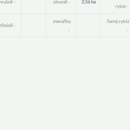
hrušně -
slivoně -
2.56 ha
rybíz -
meruňky
černý rybíz
třešně -
-
-