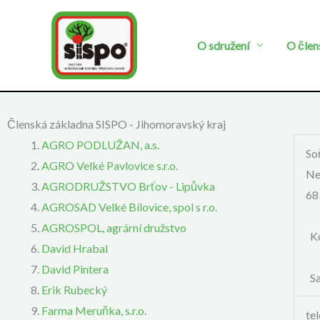
Přeskočit
na
O sdružení
O člen
obsah
Členská základna SISPO - Jihomoravský kraj
AGRO PODLUŽAN, a.s.
So
AGRO Velké Pavlovice s.r.o.
Ne
AGRODRUŽSTVO Brťov - Lipůvka
68
AGROSAD Velké Bílovice, spol s r.o.
AGROSPOL, agrární družstvo
Ko
David Hrabal
David Pintera
Sa
Erik Rubecký
Farma Meruňka, s.r.o.
te