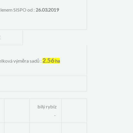
členem SISPO od :
26.03.2019
E
2.56
elková výměra sadů :
ha
bílý rybíz
-