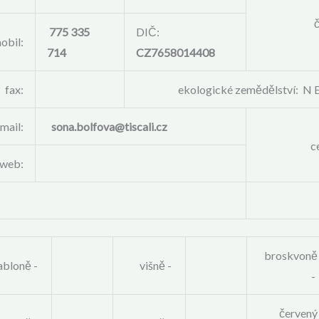
775 335
DIČ:
obil:
714
CZ7658014408
fax:
ekologické zemědělství: N 
mail:
sona.bolfova@tiscali.cz
c
web:
broskvoně
abloně -
višně -
-
červený