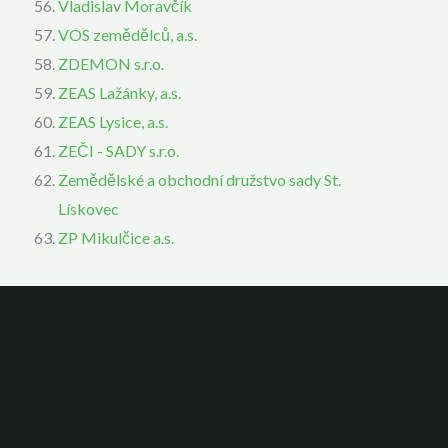
Vladislav Moravčík
VOS zemědělců, a.s.
ZDEMON s.r.o.
ZEAS Lažánky, a.s.
ZEAS Lysice, a.s.
ZEČI - SADY s.r.o.
Zemědělské a obchodní družstvo sady St.
Lískovec
ZP Mikulčice a.s.