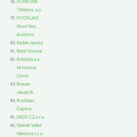
POMONA
Těšetice, a.s.
POOSLAVÍ
Nová Ves,
družstvo
Radek Jansta
René Votava
Rolnická a.s.
Hroznová
Lhota
Roman
Jakubčík
Rostislav
Čepera
SADY CZ s.r.o.
Skleník Velké
Němčice s.r.o.