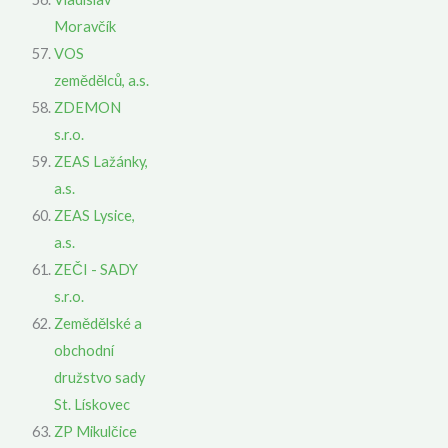
Moravčík
VOS
zemědělců, a.s.
ZDEMON
s.r.o.
ZEAS Lažánky,
a.s.
ZEAS Lysice,
a.s.
ZEČI - SADY
s.r.o.
Zemědělské a
obchodní
družstvo sady
St. Lískovec
ZP Mikulčice