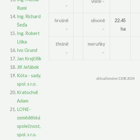
višně -
-
Ruml
Ing. Richard
hrušně
slivoně
22.45
Šeďa
-
-
ha
Ing. Robert
Liška
třešně
meruňky
Ivo Grund
-
-
Jan Krejčiřík
Jiří Jeřábek
Kóta - sady,
aktualizováno 13.08.2024
spol. s r.o.
Kratochvíl
Adam
LONE-
zemědělská
společnost,
spol. s r.o.