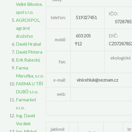
Velké Bílovice,
spol s r.o.
IČO:
telefon:
519327451
AGROSPOL,
0728785
agrární
603 205
DIČ:
družstvo
mobil:
912
CZ0728785
David Hrabal
David Pintera
ekologické
Erik Rubecký
fax:
Farma
Meruňka, s.r.o.
e-mail:
vinicehluk@seznam.cz
FARMA U TŘÍ
DUBŮ s.r.o.
web:
Farmarket
s.r.o.
Ing. David
Vorálek
jabloně
b
Ing. Michal