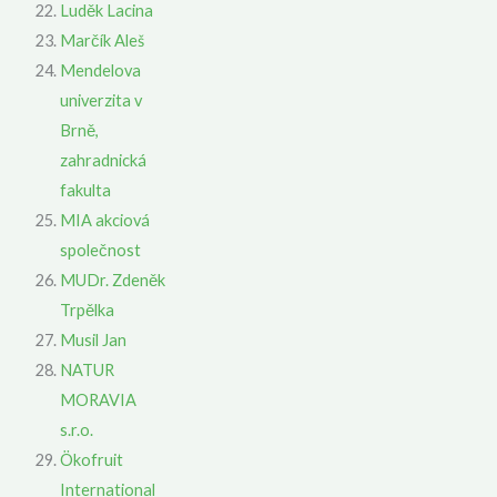
Luděk Lacina
Marčík Aleš
Mendelova
univerzita v
Brně,
zahradnická
fakulta
MIA akciová
společnost
MUDr. Zdeněk
Trpělka
Musil Jan
NATUR
MORAVIA
s.r.o.
Ökofruit
International