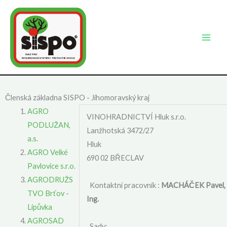
Přeskočit
na
obsah
Členská základna SISPO - Jihomoravský kraj
AGRO
VINOHRADNICTVÍ Hluk s.r.o.
PODLUŽAN,
Lanžhotská 3472/27
a.s.
Hluk
AGRO Velké
690 02 BŘECLAV
Pavlovice s.r.o.
AGRODRUŽS
Kontaktní pracovník :
MACHÁČEK Pavel,
TVO Brťov -
Ing.
Lipůvka
AGROSAD
Sady: