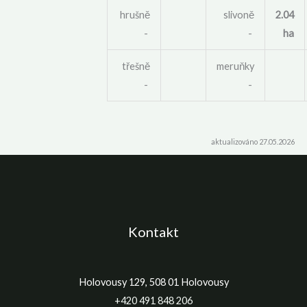
hrušně
slivoně
2.04
-
-
ha
třešně
meruňky
-
-
aktualizováno 27.05.2026
Kontakt
Holovousy 129, 508 01 Holovousy
+420 491 848 206