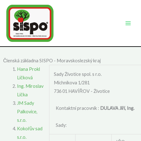
Přeskočit
na
obsah
Členská základna SISPO - Moravskoslezský kraj
Hana Prokl
Sady Životice spol. s r.o.
Ličková
Michníkova 1/281
Ing. Miroslav
736 01 HAVÍŘOV - Životice
Lička
JM Sady
Kontaktní pracovník :
DULAVA Jiří, Ing.
Palkovice,
s.r.o.
Sady:
Kokořův sad
s.r.o.