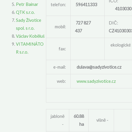
IČO:
Petr Bainar
telefon:
596411333
4103030
QTK s.r.o.
Sady Životice
727 827
DIČ:
mobil:
spol. s r.o.
437
CZ4103030
Václav Koběluš
VITAMINÁTO
ekologické
fax:
R s.r.o.
e-mail:
dulava@sadyzivotice.cz
web:
www.sadyzivotice.cz
jabloně
60.88
višně -
-
ha