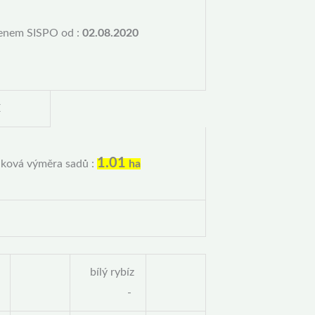
enem SISPO od :
02.08.2020
E
1.01
lková výměra sadů :
ha
bílý rybíz
-