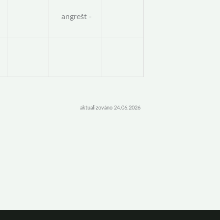
angrešt -
aktualizováno 24.06.2026