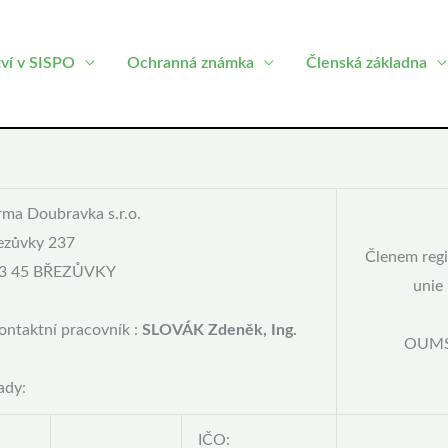
tví v SISPO
Ochranná známka
Členská základna
rma Doubravka s.r.o.
ezůvky 237
Členem regi
3 45 BŘEZŮVKY
unie
ntaktní pracovník :
SLOVÁK Zdeněk, Ing.
OUM
ady:
IČO: