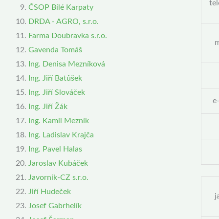
te
ČSOP Bílé Karpaty
DRDA - AGRO, s.r.o.
Farma Doubravka s.r.o.
m
Gavenda Tomáš
Ing. Denisa Mezníková
Ing. Jiří Batůšek
Ing. Jiří Slováček
e
Ing. Jiří Žák
Ing. Kamil Mezník
Ing. Ladislav Krajča
Ing. Pavel Halas
Jaroslav Kubáček
Javorník-CZ s.r.o.
Jiří Hudeček
j
Josef Gabrhelík