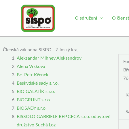
Přeskočit
na
O sdružení
O člens
obsah
Členská základna SISPO - Zlínský kraj
Aleksandar Mihnev Aleksandrov
Fa
Alena Vršková
Bř
Bc. Petr Křenek
76
Beskydské sady s.r.o.
BIO GALATÍK s.r.o.
Ko
BIOGRUNT s.r.o.
BIOSADY s.r.o.
S
BISSOLO GABRIELE REP.CECA s.r.o. odbytové
družstvo Suchá Loz