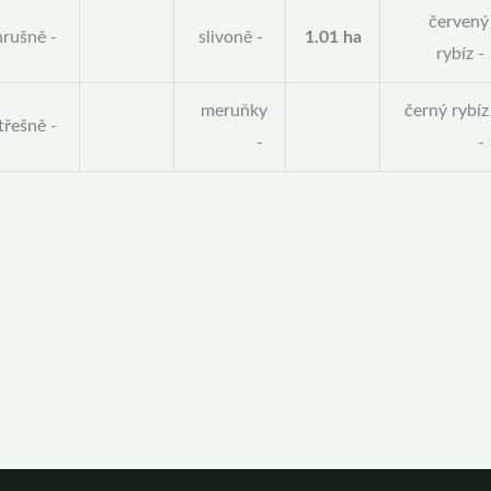
červený
hrušně -
slivoně -
1.01 ha
rybíz -
meruňky
černý rybíz
třešně -
-
-