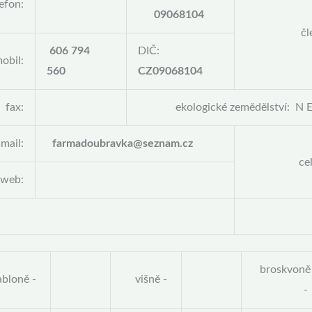
lefon:
09068104
čl
606 794
DIČ:
obil:
560
CZ09068104
fax:
ekologické zemědělství: N 
-mail:
farmadoubravka@seznam.cz
ce
web:
broskvoně
abloně -
višně -
-